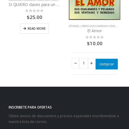
SI QUIERO claves para un matrimonio feliz DVD
$
25.00
0
out of 5
JÓVENES
,
LIBROS QUE CAMBIAN VIDAS
,
MATRIMON
READ MORE
El Amor
$
10.00
0
out of 5
comprar
INSCRIBETE PARA OFERTAS
Obten avisos de descuentos y precios especiales inscribiendote a
nuestra lista de correo.