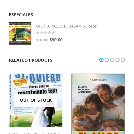
ESPECIALES
OFERTA PAQUETE DASAM 6 Libros
0
out of 5
Original
Current
$
90.00
$
110.00
price
price
was:
is:
RELATED PRODUCTS
$110.00.
$90.00.
OUT OF STOCK
LIBROS QUE CAMBIAN VIDAS
,
MATRIMONIOS - PAREJAS