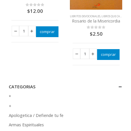
$
12.00
0
out of 5
LIBRITOS DEVOCIONALES
,
LIBROS QUE CAMBIAN VIDAS
Rosario de la Misericordia
comprar
$
2.50
0
out of 5
comprar
CATEGORIAS
*
+
Apologetica / Defiende tu fe
Armas Espirituales