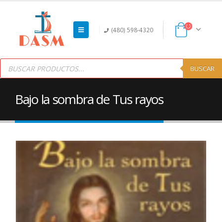
(480) 598-4320
Products
search
BUSCAR
Bajo la sombra de Tus rayos