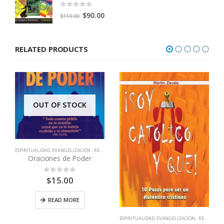
0
out of 5
Original
Current
$
90.00
$
110.00
price
price
was:
is:
RELATED PRODUCTS
$110.00.
$90.00.
OUT OF STOCK
ESPIRITUALIDAD
,
EVANGELIZACIÓN - RENOVACIÓN
,
LIBROS QUE CAMBIAN VIDAS
Oraciones de Poder
$
15.00
0
out of 5
READ MORE
ESPIRITUALIDAD
,
EVANGELIZACIÓN - RENOVACIÓN