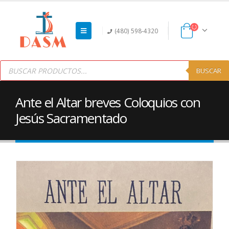
(480) 598-4320
Products
search
BUSCAR
Ante el Altar breves Coloquios con
Jesús Sacramentado