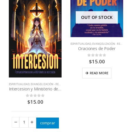
OUT OF STOCK
ESPIRITUALIDAD
,
EVANGELIZACIÓN - RENOVACIÓN
Oraciones de Poder
$
15.00
0
out of 5
READ MORE
,
LIBROS QUE CAMBIAN VIDAS
TERIOR
,
SUPERACIÓN PERSONAL
ESPIRITUALIDAD
,
EVANGELIZACIÓN - RENOVACIÓN
,
LIBROS QUE CAMBIAN VIDAS
Intercesion y Ministerio de intercesores
$
15.00
0
out of 5
comprar