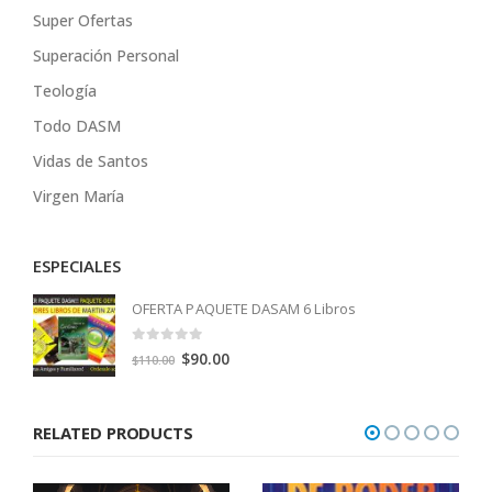
Super Ofertas
Superación Personal
Teología
Todo DASM
Vidas de Santos
Virgen María
ESPECIALES
OFERTA PAQUETE DASAM 6 Libros
0
out of 5
Original
Current
$
90.00
$
110.00
price
price
was:
is:
RELATED PRODUCTS
$110.00.
$90.00.