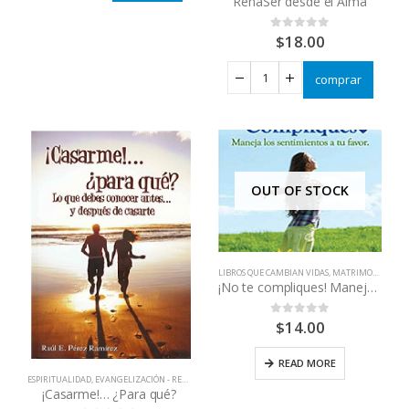
RenaSer desde el Alma
$
18.00
0
out of 5
comprar
OUT OF STOCK
LIBROS QUE CAMBIAN VIDAS
,
MATRIMONIOS - PAREJAS
¡No te compliques! Maneja los sentimientos a tu favor
$
14.00
0
out of 5
READ MORE
ESPIRITUALIDAD
,
EVANGELIZACIÓN - RENOVACIÓN
,
LIBROS QUE CAMBIAN VIDAS
¡Casarme!… ¿Para qué?