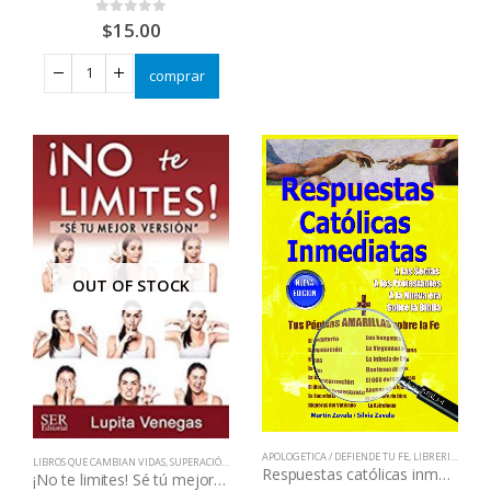
$
15.00
0
out of 5
comprar
OUT OF STOCK
APOLOGETICA / DEFIENDE TU FE
,
LIBRERIA CATOLICA
LIBROS QUE CAMBIAN VIDAS
,
SUPERACIÓN PERSONAL
Respuestas católicas inmediatas
¡No te limites! Sé tú mejor versión