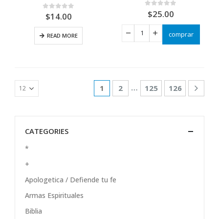
$
25.00
0
out of 5
$
14.00
0
out of 5
comprar
READ MORE
…
1
2
125
126
CATEGORIES
*
+
Apologetica / Defiende tu fe
Armas Espirituales
Biblia