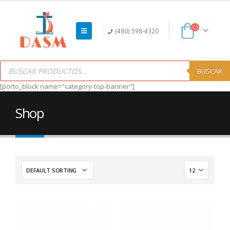
(480) 598-4320
Products
search
BUSCAR
[porto_block name="category-top-banner"]
Shop