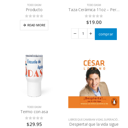
TODO DASM
TODO DASM
Producto
Taza Cerámica 11oz – Perfecta para Café, Chocolate Caliente y Más – Apta para Microondas y Lavavajillas
$
19.00
0
out of 5
0
out of 5
READ MORE
comprar
TODO DASM
Termo con asa
LIBROS QUE CAMBIAN VIDAS
,
SUPERACIÓN PERSONAL
$
29.95
0
out of 5
Despierta! que la vida sigue