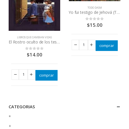
TODO DASM
Yo fui testigo de Jehová (Testimonio de Antonio Carrera 2 cds)
$
15.00
0
out of 5
LIBROS QUE CAMBIAN VIDAS
El Rostro oculto de los testigos de Jehova Dvd
comprar
,
LIBROS QUE CAMBIAN VIDAS
$
14.00
0
out of 5
comprar
CATEGORIAS
*
+