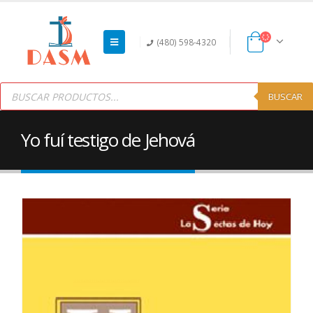
(480) 598-4320
Products
search
BUSCAR
Yo fuí testigo de Jehová