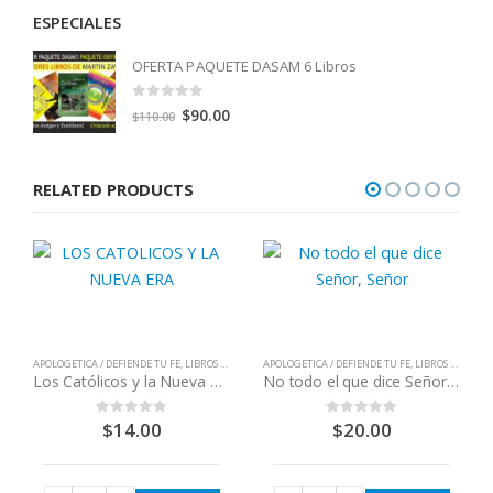
ESPECIALES
OFERTA PAQUETE DASAM 6 Libros
0
out of 5
Original
Current
$
90.00
$
110.00
price
price
was:
is:
RELATED PRODUCTS
$110.00.
$90.00.
APOLOGETICA / DEFIENDE TU FE
,
LIBROS QUE CAMBIAN VIDAS
APOLOGETICA / DEFIENDE TU FE
,
LIBROS QUE CAMBIAN VIDAS
Los Católicos y la Nueva Era
No todo el que dice Señor, Señor
$
14.00
$
20.00
0
out of 5
0
out of 5