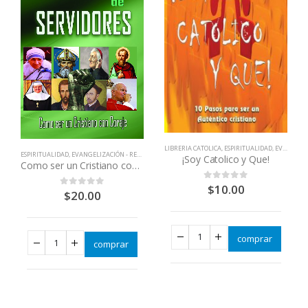
LIBRERIA CATOLICA
,
ESPIRITUALIDAD
,
EVANGELIZACIÓN - RENOVACIÓN
ESPIRITUALIDAD
,
EVANGELIZACIÓN - RENOVACIÓN
,
LIBROS QUE CAMBIAN VIDAS
¡Soy Catolico y Que!
Como ser un Cristiano con Coraje – Formacion de servidores
$
10.00
0
out of 5
$
20.00
0
out of 5
comprar
comprar