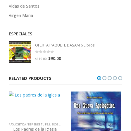
Vidas de Santos
Virgen María
ESPECIALES
OFERTA PAQUETE DASAM 6 Libros
0
out of 5
Original
Current
$
90.00
$
110.00
price
price
was:
is:
RELATED PRODUCTS
$110.00.
$90.00.
APOLOGETICA / DEFIENDE TU FE
,
LIBROS QUE CAMBIAN VIDAS
Los Padres de la Iglesia