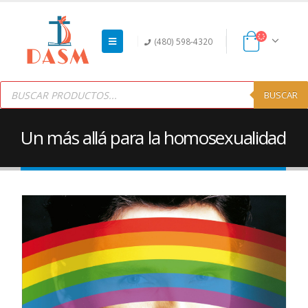
(480) 598-4320
Products
search
BUSCAR
Un más allá para la homosexualidad