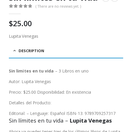
( There are no reviews yet. )
0
out of 5
$
25.00
Lupita Venegas
DESCRIPTION
Sin limites en tu vida
– 3 Libros en uno
Autor: Lupita Venegas
Precio: $25.00 Disponibilidad: En existencia
Detalles del Producto:
Editorial: – Lenguaje: Español ISBN-13: 9789709257317
Sin límites en tu vida –
Lupita Venegas
Ahora ya puedes tener tres de los últimos libros de Lupita