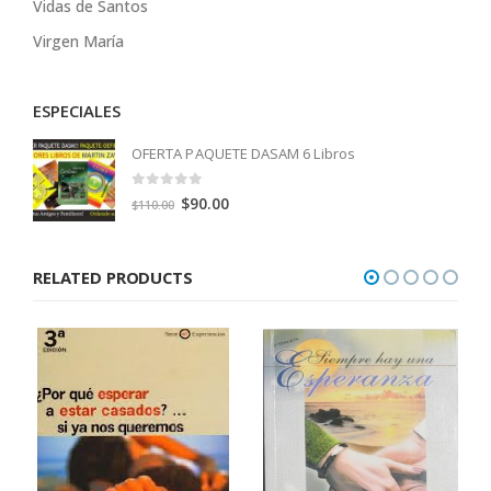
Vidas de Santos
Virgen María
ESPECIALES
OFERTA PAQUETE DASAM 6 Libros
0
out of 5
Original
Current
$
90.00
$
110.00
price
price
was:
is:
RELATED PRODUCTS
$110.00.
$90.00.