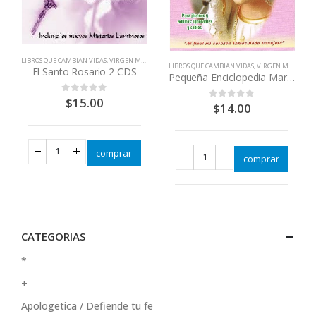
LIBROS QUE CAMBIAN VIDAS
,
VIRGEN MARÍA
LIBROS QUE CAMBIAN VIDAS
,
VIRGEN MARÍA
El Santo Rosario 2 CDS
Pequeña Enciclopedia Mariana
$
15.00
0
out of 5
$
14.00
0
out of 5
comprar
comprar
CATEGORIAS
*
+
Apologetica / Defiende tu fe