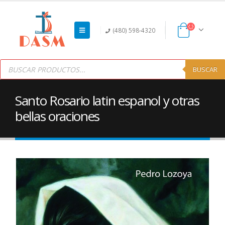
(480) 598-4320
Products
search
BUSCAR
Santo Rosario latin espanol y otras
bellas oraciones