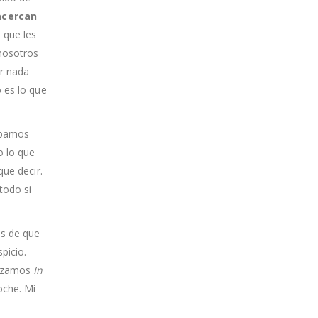
acercan
 que les
 nosotros
r nada
o es lo que
nábamos
o lo que
que decir.
todo si
és de que
picio.
Rezamos
In
oche. Mi