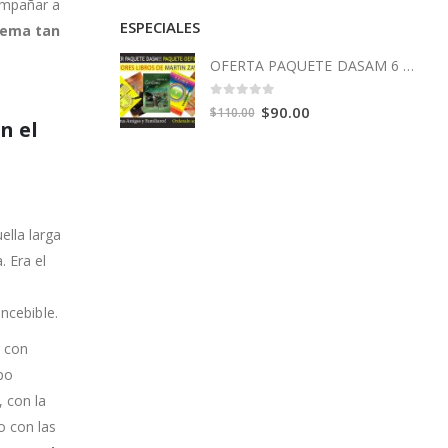
ompañar a
ESPECIALES
tema tan
OFERTA PAQUETE DASAM 6 Libros
0
out of 5
Original
Current
$
90.00
$
110.00
n el
price
price
was:
is:
$110.00.
$90.00.
lla larga
 Era el
ncebible.
r con
po
 con la
o con las