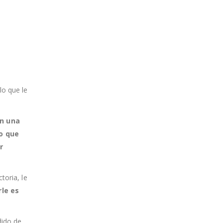
lo que le
an una
go que
r
toria, le
le es
dido de