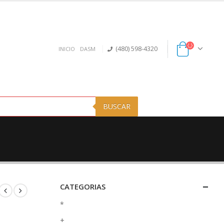
(480) 598-4320
INICIO
DASM
BUSCAR
CATEGORIAS
*
+