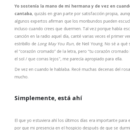
Yo sostenía la mano de mi hermana y de vez en cuand
cantaba
, quizás en gran parte por satisfacción propia, aun
algunos expertos afirman que los moribundos pueden escuc
incluso cuando crees que duermen. Tal vez porque había es
canción en la radio aquel día, canté varias veces el primer ve
estribillo de
Long May You Run,
de Neil Young. No sé a qué s
el “corazón cromado” de la letra, pero “tu corazón cromado b
el sol / que corras lejos”, me parecía apropiado para ella.
De vez en cuando le hablaba. Recé muchas decenas del rosar
mucho.
Simplemente, está ahí
El que yo estuviera ahí los últimos días era importante para e
por que mi presencia en el hospicio después de que se durm