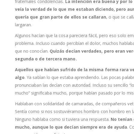
fraternales condolencias.
La intención era buena y por lo
veía la verdad de lo que me estaban diciendo, pero au
quería que gran parte de ellos se callaran
, o que se cal
largaran.
Algunos hacían que la cosa pareciera fácil, pero eso solo e
problema. Incluso cuando percibían el dolor, muchos hablab
que no conocían.
Quizás decían verdades, pero eran ve
segunda o de tercera mano.
Aquellos que habían sufrido de la misma forma rara v
algo
. Ya sabían lo que estaba aprendiendo. Las pocas palab
pronunciaban las decían con autoridad. Incluso su sencillo “l
mucho” significaba mucho, porque habían pasado por lo mi
Hablaban con solidaridad de camaradas, de compañeros vet
Sentía como si nos sostuviéramos hombro con hombro en la 
Ninguno hablaba como si tuviera una respuesta.
No tenían 
mucho, aunque lo que decían siempre era de ayuda
. C