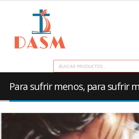
Products
search
Para sufrir menos, para sufrir 