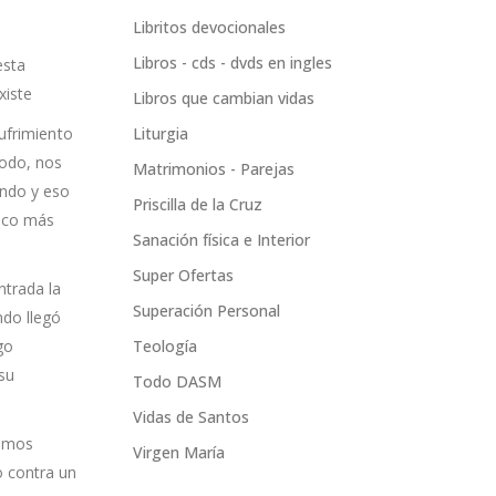
Libritos devocionales
Libros - cds - dvds en ingles
esta
xiste
Libros que cambian vidas
ufrimiento
Liturgia
modo, nos
Matrimonios - Parejas
undo y eso
Priscilla de la Cruz
poco más
Sanación física e Interior
Super Ofertas
ntrada la
Superación Personal
ndo llegó
go
Teología
 su
Todo DASM
Vidas de Santos
ximos
Virgen María
o contra un