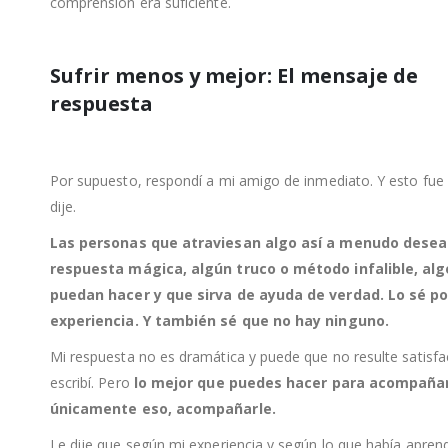
comprensión era suficiente.
Sufrir menos y mejor: El mensaje de
respuesta
Por supuesto, respondí a mi amigo de inmediato. Y esto fue 
dije.
Las personas que atraviesan algo así a menudo dese
respuesta mágica, algún truco o método infalible, al
puedan hacer y que sirva de ayuda de verdad. Lo sé po
experiencia. Y también sé que no hay ninguno.
Mi respuesta no es dramática y puede que no resulte satisfac
escribí. Pero
lo mejor que puedes hacer para acompañar
únicamente eso, acompañarle.
Le dije que según mi experiencia y según lo que había apren