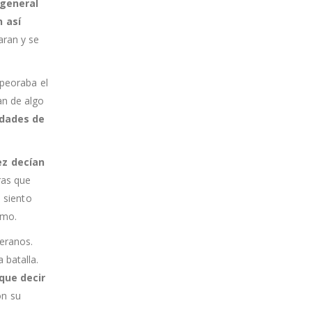
 general
n así
laran y se
mpeoraba el
an de algo
rdades de
ez decían
ras que
o siento
smo.
eranos.
batalla.
que decir
on su