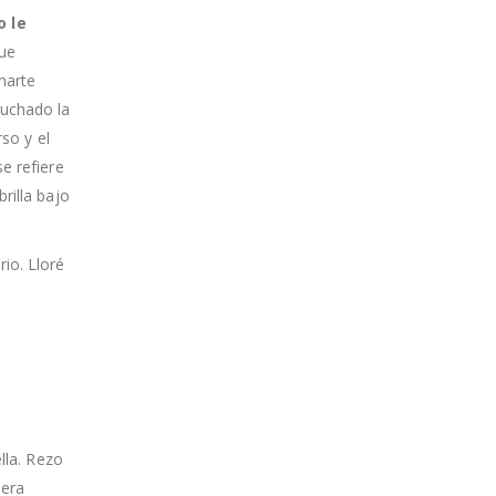
o le
que
harte
cuchado la
rso y el
e refiere
rilla bajo
io. Lloré
lla. Rezo
iera