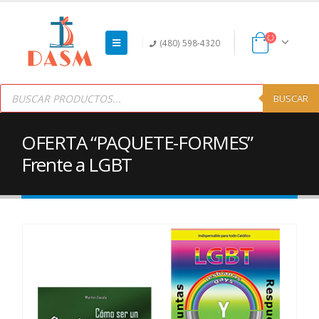
(480) 598-4320
Products
search
BUSCAR
OFERTA “PAQUETE-FORMES”
Frente a LGBT