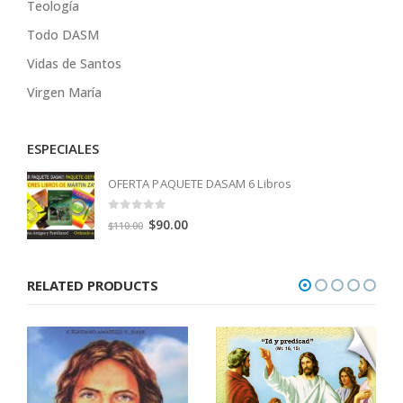
Teología
Todo DASM
Vidas de Santos
Virgen María
ESPECIALES
OFERTA PAQUETE DASAM 6 Libros
0
out of 5
Original
Current
$
90.00
$
110.00
price
price
was:
is:
RELATED PRODUCTS
$110.00.
$90.00.