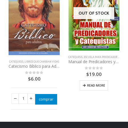
OUT OF STOCK
CATEQUESIS
,
ESCUELA PARA PREDICADORES
,
LIBR
Manual de Predicadores y Catequistas
CATEQUESIS
,
LIBROS QUE CAMBIAN VIDAS
Catecismo Bíblico para Adultos
$
19.00
0
out of 5
$
6.00
0
out of 5
READ MORE
comprar