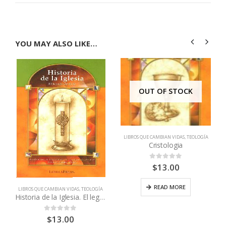
YOU MAY ALSO LIKE…
OUT OF STOCK
LIBROS QUE CAMBIAN VIDAS
,
TEOLOGÍA
Cristologia
$
13.00
0
out of 5
READ MORE
LIBROS QUE CAMBIAN VIDAS
,
TEOLOGÍA
Historia de la Iglesia. El legado de la fe
$
13.00
0
out of 5