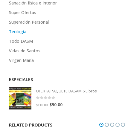
Sanación física e Interior
Super Ofertas
Superación Personal
Teología
Todo DASM
Vidas de Santos
Virgen María
ESPECIALES
OFERTA PAQUETE DASAM 6 Libros
0
out of 5
Original
Current
$
90.00
$
110.00
price
price
was:
is:
RELATED PRODUCTS
$110.00.
$90.00.