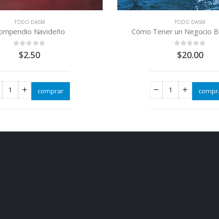
TODO DASM
ner un Negocio Bendecido
0
out of 5
$
20.00
comprar