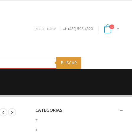
(480) 598-4320
INICIO
DASM
BUSCAR
CATEGORIAS
*
+