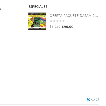
ESPECIALES
s
.
OFERTA PAQUETE DASAM 6 Libros
0
out of 5
Original
Current
$
90.00
$
110.00
price
price
was:
is:
$110.00.
$90.00.