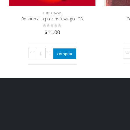
TODO DASM
Compendio Navideño
Cómo Te
0
out of 5
$
2.50
comprar