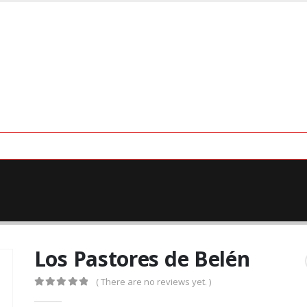
Los Pastores de Belén
( There are no reviews yet. )
0
out of 5