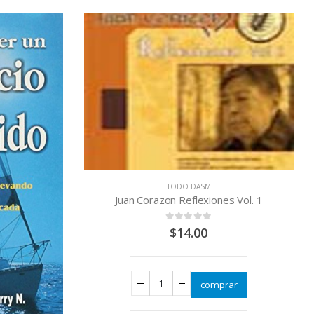
TODO DASM
 Vol. 1
Juan Corazon Reflexiones Vol. 2
0
out of 5
$
14.00
ar
comprar