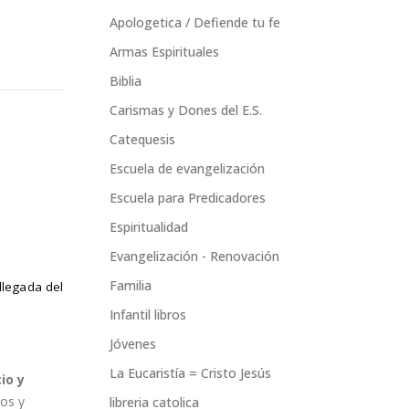
Apologetica / Defiende tu fe
Armas Espirituales
Biblia
Carismas y Dones del E.S.
Catequesis
Escuela de evangelización
Escuela para Predicadores
Espiritualidad
Evangelización - Renovación
Familia
llegada del
Infantil libros
Jóvenes
La Eucaristía = Cristo Jesús
io y
ios y
libreria catolica