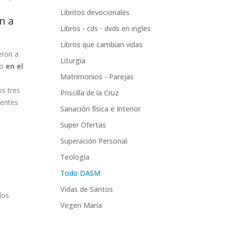
Libritos devocionales
n a
Libros - cds - dvds en ingles
Libros que cambian vidas
eron a
Liturgia
ro
en el
Matrimonios - Parejas
s
os tres
Priscilla de la Cruz
ientes
Sanación física e Interior
Super Ofertas
Superación Personal
Teología
Todo DASM
Vidas de Santos
los
Virgen María