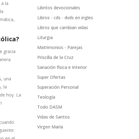
 a la
Libritos devocionales
la
Libros - cds - dvds en ingles
smática,
Libros que cambian vidas
Liturgia
ólica?
Matrimonios - Parejas
e gracia
Priscilla de la Cruz
manera
Sanación física e Interior
Super Ofertas
s, una
, la
Superación Personal
 de hoy. La
Teología
n
Todo DASM
Vidas de Santos
 cuando
Virgen María
guiente:
o en el