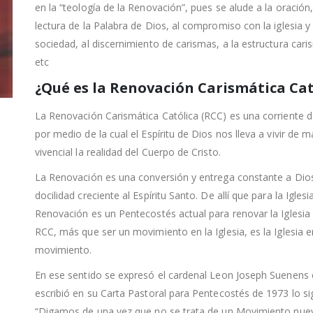
en la “teología de la Renovación”, pues se alude a la oración,
lectura de la Palabra de Dios, al compromiso con la iglesia y 
sociedad, al discernimiento de carismas, a la estructura cari
etc
¿Qué es la Renovación Carismática Cat
La Renovación Carismática Católica (RCC) es una corriente d
por medio de la cual el Espíritu de Dios nos lleva a vivir de 
vivencial la realidad del Cuerpo de Cristo.
La Renovación es una conversión y entrega constante a Dio
docilidad creciente al Espíritu Santo. De allí que para la Iglesia
Renovación es un Pentecostés actual para renovar la Iglesia
RCC, más que ser un movimiento en la Iglesia, es la Iglesia e
movimiento.
En ese sentido se expresó el cardenal Leon Joseph Suenens
escribió en su Carta Pastoral para Pentecostés de 1973 lo si
“Digamos de una vez que no se trata de un Movimiento nuev