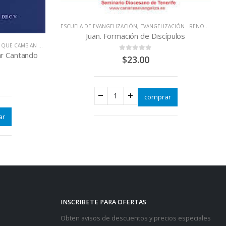
ESCUELA DE EVANGELIZACIÓN
,
EVANGELIZACIÓN - RENOVACIÓN
Juan. Formación de Discípulos
QUE CAMBIAN VIDAS
ar Cantando
0
out of 5
$
23.00
comprar
ar
INSCRIBETE PARA OFERTAS
Obten avisos de descuentos y precios especiales