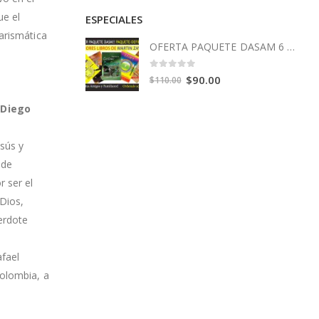
ue el
ESPECIALES
arismática
OFERTA PAQUETE DASAM 6 Libros
0
out of 5
Original
Current
$
90.00
$
110.00
price
price
 Diego
was:
is:
$110.00.
$90.00.
esús y
 de
 ser el
Dios,
erdote
afael
Colombia, a