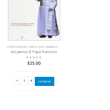
ESPIRITUALIDAD
,
LIBROS QUE CAMBIAN VIDAS
Así piensa El Papa Francisco
0
out of 5
$
25.00
comprar