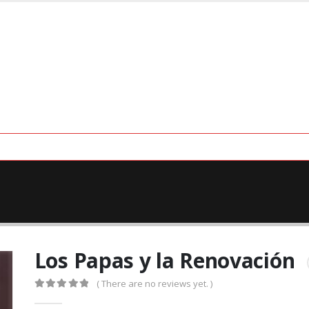
Los Papas y la Renovación
( There are no reviews yet. )
0
out of 5