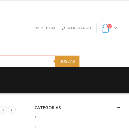
(480) 598-4320
INICIO
DASM
BUSCAR
CATEGORIAS
*
+