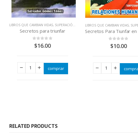
LIBROS QUE CAMBIAN VIDAS
,
SUPERACIÓN PERSONAL
LIBROS QUE CAMBIAN VIDAS
,
SUPERAC
Secretos para triunfar
0
out of 5
0
out of 5
$
16.00
$
10.00
comprar
compra
RELATED PRODUCTS