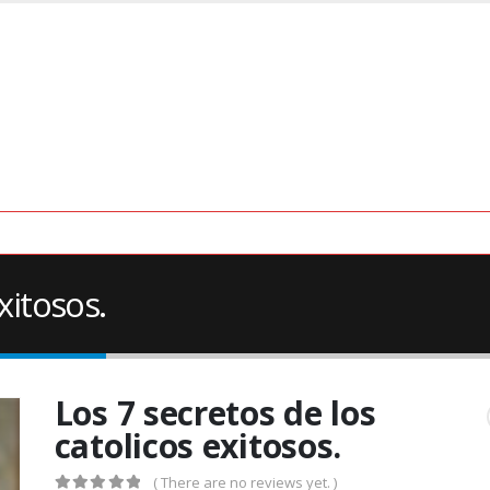
xitosos.
Los 7 secretos de los
catolicos exitosos.
( There are no reviews yet. )