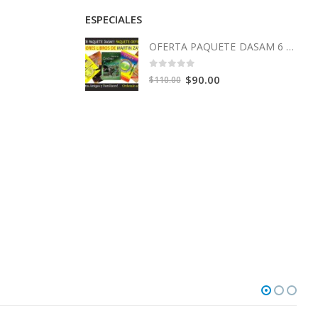
ESPECIALES
OFERTA PAQUETE DASAM 6 Libros
0
out of 5
Original
Current
$
90.00
$
110.00
price
price
was:
is:
$110.00.
$90.00.