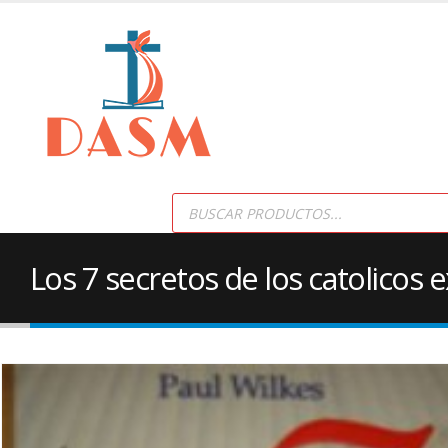
Products
search
Los 7 secretos de los catolicos e