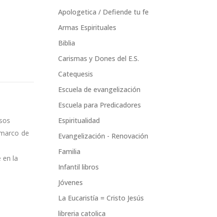
Apologetica / Defiende tu fe
Armas Espirituales
Biblia
Carismas y Dones del E.S.
Catequesis
Escuela de evangelización
Escuela para Predicadores
osos
Espiritualidad
e marco de
Evangelización - Renovación
Familia
 en la
Infantil libros
Jóvenes
La Eucaristía = Cristo Jesús
libreria catolica