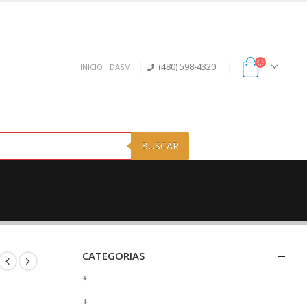
(480) 598-4320
INICIO
DASM
BUSCAR
CATEGORIAS
*
+