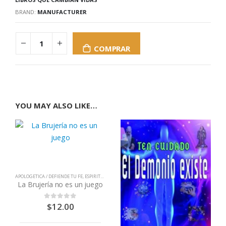
BRAND:
MANUFACTURER
COMPRAR
YOU MAY ALSO LIKE…
APOLOGETICA / DEFIENDE TU FE
,
ESPIRITUALIDAD
,
LIBROS QUE CAMBIAN VIDAS
La Brujería no es un juego
$
12.00
0
out of 5