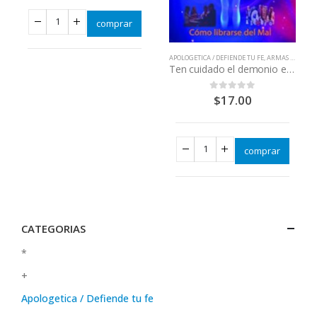
comprar
APOLOGETICA / DEFIENDE TU FE
,
ARMAS ESPIRITUALES
Ten cuidado el demonio existe
$
17.00
0
out of 5
comprar
CATEGORIAS
*
+
Apologetica / Defiende tu fe