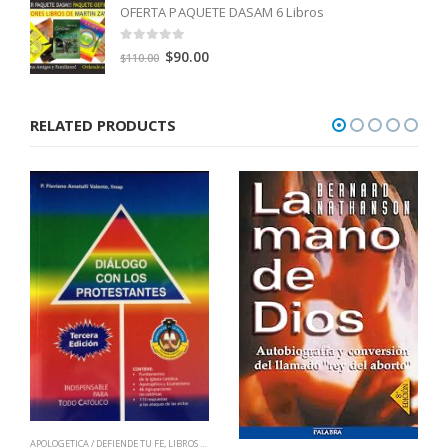
OFERTA PAQUETE DASAM 6 Libros
0
out of 5
Original
Current
$
90.00
$
110.00
price
price
was:
is:
RELATED PRODUCTS
$110.00.
$90.00.
APOLOGETICA / DEFIENDE TU FE
,
LIBROS QUE CAMBIAN VIDAS