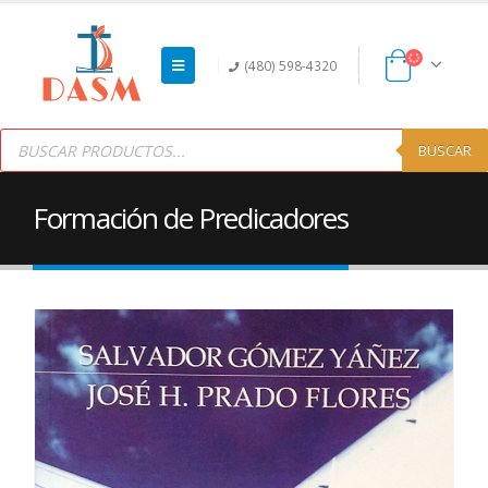
(480) 598-4320
Products
search
BUSCAR
Formación de Predicadores