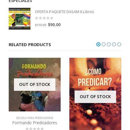
ESPECIALES
OFERTA PAQUETE DASAM 6 Libros
0
out of 5
Original
Current
$
90.00
$
110.00
price
price
was:
is:
RELATED PRODUCTS
$110.00.
$90.00.
OUT OF STOCK
OUT OF STOCK
ESCUELA PARA PREDICADORES
Formando Predicadores