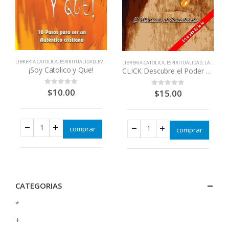
LIBRERIA CATOLICA
,
ESPIRITUALIDAD
,
EVANGELIZACIÓN - RENOVACIÓN
,
LIBROS QUE CAMBIAN VID
LIBRERIA CATOLICA
,
ESPIRITUALIDAD
,
LA EUCARISTÍA = CRISTO JESÚS
,
LIBROS QUE CAMBIAN VIDAS
¡Soy Catolico y Que!
CLICK Descubre el Poder de la santa Misa
$
10.00
0
out of 5
$
15.00
0
out of 5
comprar
comprar
CATEGORIAS
*
+