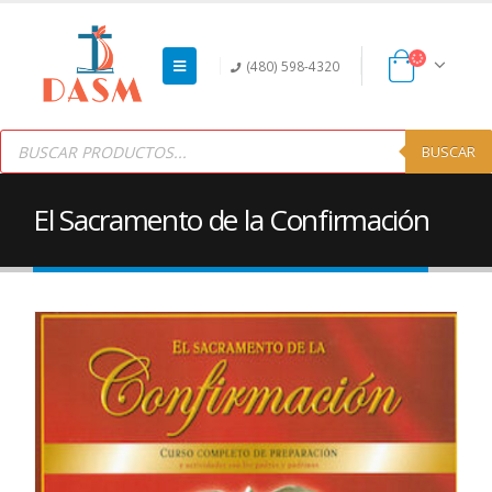
(480) 598-4320
Products
search
BUSCAR
El Sacramento de la Confirmación