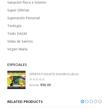
Sanación física e Interior
Super Ofertas
Superación Personal
Teología
Todo DASM
Vidas de Santos
Virgen María
ESPECIALES
OFERTA PAQUETE DASAM 6 Libros
0
out of 5
Original
Current
$
90.00
$
110.00
price
price
was:
is:
RELATED PRODUCTS
$110.00.
$90.00.