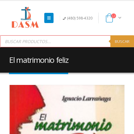
(480) 598-4320
Products
search
BUSCAR
El matrimonio feliz