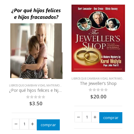
LIBROS QUE CAMBIAN VIDAS
,
MATRIMONIOS - PAREJAS
The Jeweller’s Shop
LIBROS QUE CAMBIAN VIDAS
,
MATRIMONIOS - PAREJAS
¿Por qué hijos felices e hijos fracasados?
$
20.00
0
out of 5
$
3.50
0
out of 5
comprar
comprar