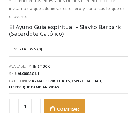
Si te encuentras en Estados Unidos o Puerto Rico, te
invitamos a que adquieras este libro y conozcas lo que es
el ayuno.
El Ayuno Guía espiritual – Slavko Barbaric
(Sacerdote Católico)
REVIEWS (0)
AVAILABILITY:
IN STOCK
SKU:
AL0002AC1-1
CATEGORIES:
ARMAS ESPIRITUALES
,
ESPIRITUALIDAD
,
LIBROS QUE CAMBIAN VIDAS
COMPRAR