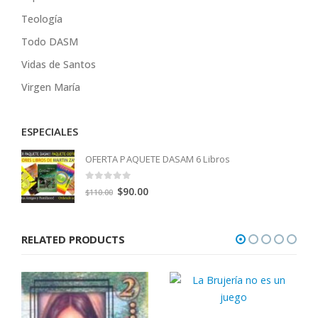
Teología
Todo DASM
Vidas de Santos
Virgen María
ESPECIALES
OFERTA PAQUETE DASAM 6 Libros
0
out of 5
Original
Current
$
90.00
$
110.00
price
price
was:
is:
RELATED PRODUCTS
$110.00.
$90.00.