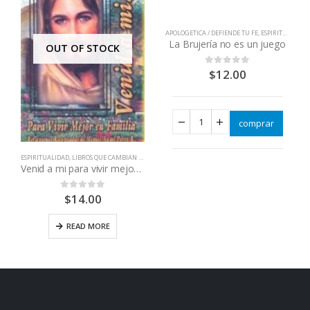
APOLOGETICA / DEFIENDE TU FE
,
ESPIRITUALIDAD
La Brujería no es un juego
OUT OF STOCK
$
12.00
0
out of 5
,
VIDAS DE SANTOS
comprar
AN VIDAS
ESPIRITUALIDAD
,
LIBROS QUE CAMBIAN VIDAS
Venid a mi para vivir mejor en familia
$
14.00
0
out of 5
READ MORE