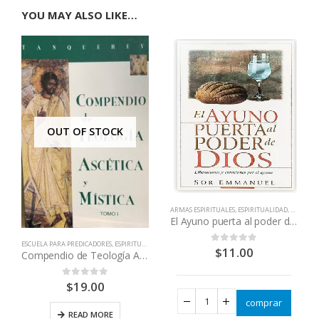
YOU MAY ALSO LIKE…
OUT OF STOCK
ARMAS ESPIRITUALES
,
ESPIRITUALIDAD
,
EVANGEL
El Ayuno puerta al poder de Dios
ESCUELA PARA PREDICADORES
,
ESPIRITUALIDAD
,
LIBROS QUE CAMBIAN VIDAS
,
TEOLOGÍA
$
11.00
0
out of 5
Compendio de Teología Ascética y Mística Tomo I
$
19.00
0
out of 5
comprar
READ MORE