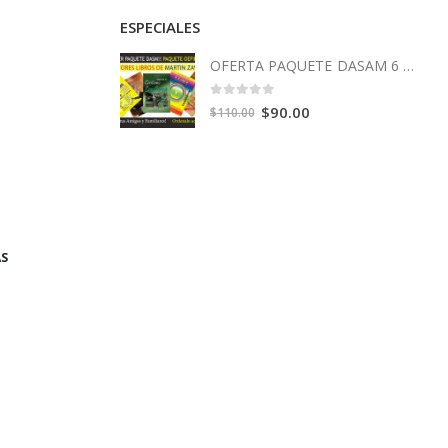
ESPECIALES
OFERTA PAQUETE DASAM 6 Libros
0
out of 5
Original
Current
$
90.00
$
110.00
price
price
was:
is:
$110.00.
$90.00.
AS