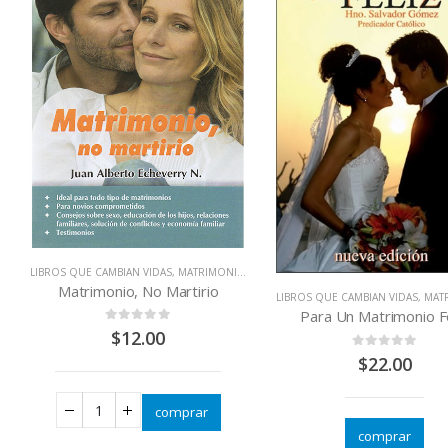
LIBROS QUE CAMBIAN VIDAS
,
MATRIMONIOS - PAREJAS
Matrimonio, No Martirio
LIBROS QUE CAMBIAN VIDAS
,
MATRIMON
Para Un Matrimonio Fe
0
out of 5
$
12.00
0
out of 5
$
22.00
comprar
comprar