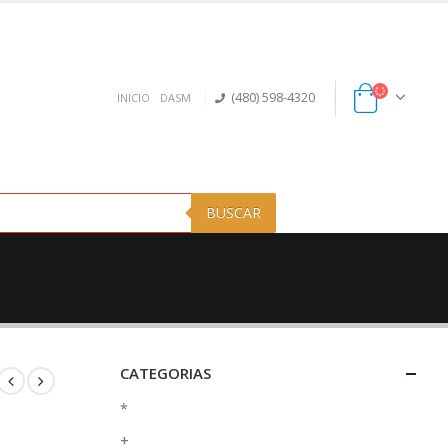
(480) 598-4320
INICIO
DASM
BUSCAR
CATEGORIAS
*
+