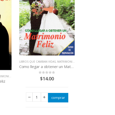
LIBROS QUE CAMBIAN VIDAS
,
MATRIMONIOS - PAREJAS
Como llegar a obtener un Matrimonio Feliz
IOS - PAREJAS
0
out of 5
$
14.00
liz
comprar