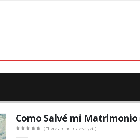
Como Salvé mi Matrimonio
( There are no reviews yet. )
0
out of 5