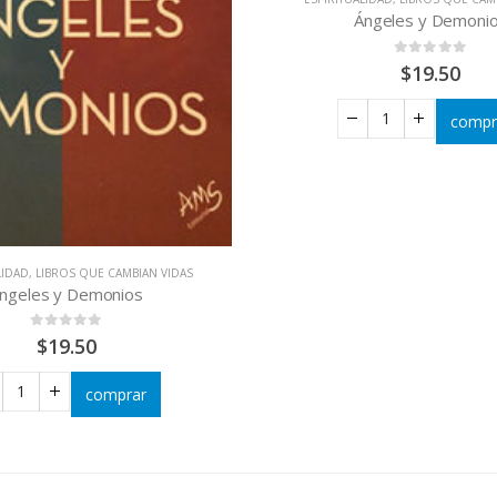
Ángeles y Demoni
0
out of 5
$
19.50
compr
LIDAD
,
LIBROS QUE CAMBIAN VIDAS
ngeles y Demonios
0
out of 5
$
19.50
comprar