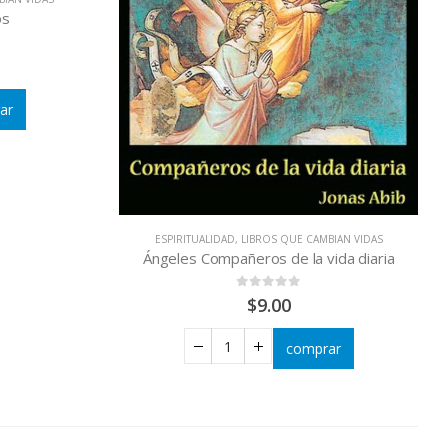
os
ar
ESPIRITUALIDAD
,
LIBROS QUE CAMBIAN VIDAS
Ángeles Compañeros de la vida diaria
0
out of 5
$
9.00
comprar