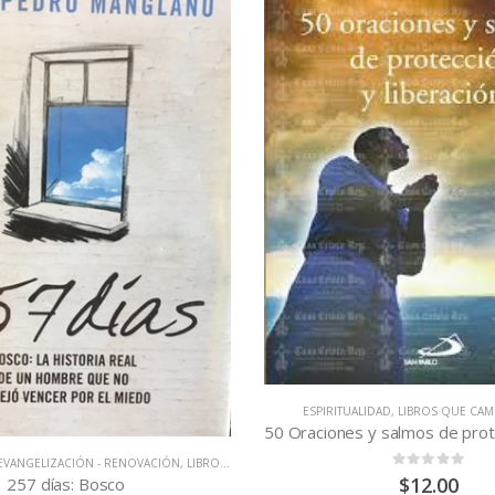
ESPIRITUALIDAD
,
LIBROS QUE CAM
EVANGELIZACIÓN - RENOVACIÓN
,
LIBROS QUE CAMBIAN VIDAS
0
out of 5
$
12.00
257 días: Bosco