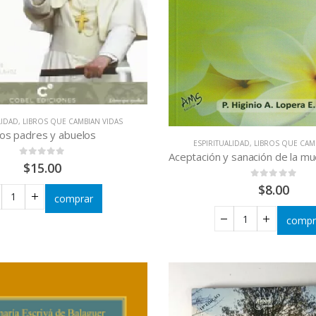
LIDAD
,
LIBROS QUE CAMBIAN VIDAS
los padres y abuelos
ESPIRITUALIDAD
,
LIBROS QUE CAM
0
out of 5
$
15.00
0
out of 5
$
8.00
comprar
compr