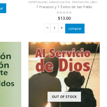
ESPIRITUALIDAD
,
EVANGELIZACIÓN - RENOVACIÓN
,
LIBROS QUE CAMBIAN VIDAS
7 Fracasos y 7 Éxitos de San Pablo
ar
0
out of 5
$
13.00
comprar
OUT OF STOCK