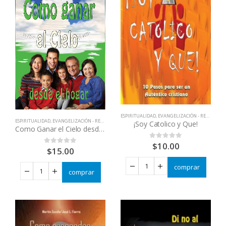
ESPIRITUALIDAD
,
EVANGELIZACIÓN - RENOVACIÓN
ESPIRITUALIDAD
,
EVANGELIZACIÓN - RENOVACIÓN
,
LIBRERIA CATOLICA
,
LIBROS QUE CAMBIAN VID
¡Soy Catolico y Que!
Como Ganar el Cielo desde el Hogar
$
10.00
0
out of 5
$
15.00
0
out of 5
comprar
comprar