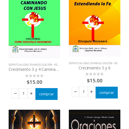
ESPIRITUALIDAD
,
EVANGELIZACIÓN - RENOVACIÓN
ESPIRITUALIDAD
,
EVANGELIZACIÓN - RENOVACIÓN
,
LIBRERIA CATOLICA
,
LIBROS QUE CAMBIAN VID
Crecimiento 5 y 6
Crecimiento 3 y 4 Caminando con Jesus
$
15.00
0
out of 5
$
15.00
0
out of 5
comprar
comprar