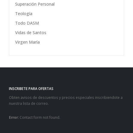
Superación Personal
Teología
Todo DASM
Vidas de Santos
Virgen María
INSCRIBETE PARA OFERTAS
Obten avisos de descuentos y precios especiales inscribiendote a
nuestra lista de correo.
Error:
Contact form not found.