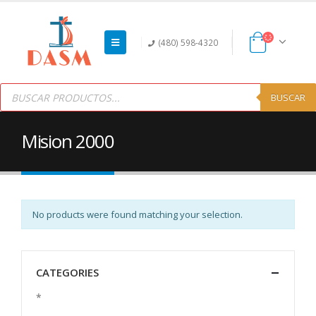
(480) 598-4320
Products
search
BUSCAR
Mision 2000
No products were found matching your selection.
CATEGORIES
*